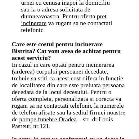
urnei cu cenusa inapoi la domiciliu
sau la o adresa solicitata de
dumneavoastra. Pentru oferta
pret
incinerare
va rugam sa ne contactati
telefonic
Care este costul pentru incinerare
Bistrita? Cat vom avea de achitat pentru
acest serviciu?
In cazul in care optati pentru incinerarea
(arderea) corpului persoanei decedate,
trebuie sa stiti ca acest cost difera in functie
de localitatea din care este preluata persoana
decedata de la locul decesului. Pentru o
oferta completa, personalizata si corecta va
rugam sa ne contactati telefonic la numerele
de telefon afisate sau la sediul firmei noastre
de
pompe funebre Oradea
– str. dr.Louis
Pasteur, nr.121.
In cazul in care va confruntati cu un deces in