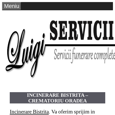
Sari
Meniu
la
conținut
INCINERARE BISTRITA –
CREMATORIU ORADEA
Incinerare Bistrita
. Va oferim sprijim in