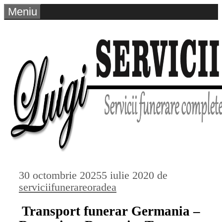
Sari
Meniu
la
conținut
30 octombrie 2025
5 iulie 2020
de
serviciifunerareoradea
Transport funerar Germania –