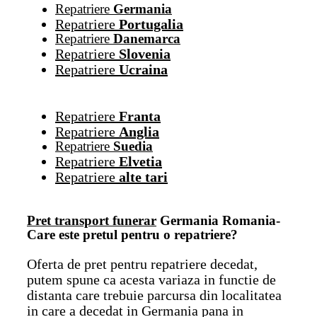
Repatriere
Germania
Repatriere
Portugalia
Repatriere
Danemarca
Repatriere
Slovenia
Repatriere
Ucraina
Repatriere
Franta
Repatriere
Anglia
Repatriere
Suedia
Repatriere
Elvetia
Repatriere
alte tari
Pret transport funerar
Germania Romania-
Care este pretul pentru o repatriere?
Oferta de pret pentru repatriere decedat,
putem spune ca acesta variaza in functie de
distanta care trebuie parcursa din localitatea
in care a decedat in Germania pana in