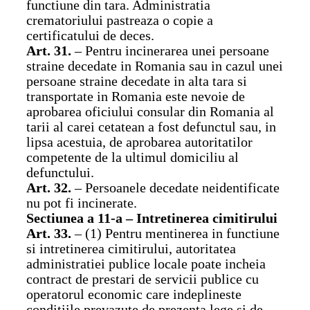
functiune din tara. Administratia
crematoriului pastreaza o copie a
certificatului de deces.
Art. 31.
– Pentru incinerarea unei persoane
straine decedate in Romania sau in cazul unei
persoane straine decedate in alta tara si
transportate in Romania este nevoie de
aprobarea oficiului consular din Romania al
tarii al carei cetatean a fost defunctul sau, in
lipsa acestuia, de aprobarea autoritatilor
competente de la ultimul domiciliu al
defunctului.
Art. 32.
– Persoanele decedate neidentificate
nu pot fi incinerate.
Sectiunea a 11-a – Intretinerea cimitirului
Art. 33.
– (1) Pentru mentinerea in functiune
si intretinerea cimitirului, autoritatea
administratiei publice locale poate incheia
contract de prestari de servicii publice cu
operatorul economic care indeplineste
conditiile prevazute de prezenta lege si de