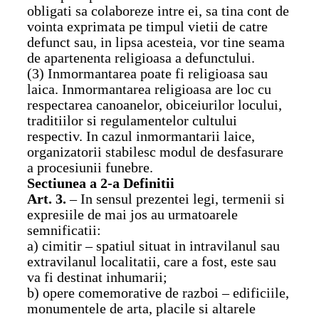
obligati sa colaboreze intre ei, sa tina cont de
vointa exprimata pe timpul vietii de catre
defunct sau, in lipsa acesteia, vor tine seama
de apartenenta religioasa a defunctului.
(3) Inmormantarea poate fi religioasa sau
laica. Inmormantarea religioasa are loc cu
respectarea canoanelor, obiceiurilor locului,
traditiilor si regulamentelor cultului
respectiv. In cazul inmormantarii laice,
organizatorii stabilesc modul de desfasurare
a procesiunii funebre.
Sectiunea a 2-a
Definitii
Art. 3.
– In sensul prezentei legi, termenii si
expresiile de mai jos au urmatoarele
semnificatii:
a) cimitir – spatiul situat in intravilanul sau
extravilanul localitatii, care a fost, este sau
va fi destinat inhumarii;
b) opere comemorative de razboi – edificiile,
monumentele de arta, placile si altarele