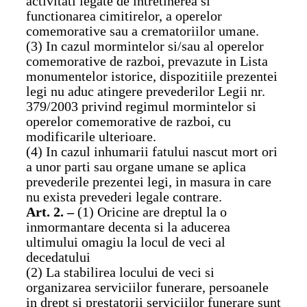
activitati legate de intretinerea si
functionarea cimitirelor, a operelor
comemorative sau a crematoriilor umane.
(3) In cazul mormintelor si/sau al operelor
comemorative de razboi, prevazute in Lista
monumentelor istorice, dispozitiile prezentei
legi nu aduc atingere prevederilor Legii nr.
379/2003 privind regimul mormintelor si
operelor comemorative de razboi, cu
modificarile ulterioare.
(4) In cazul inhumarii fatului nascut mort ori
a unor parti sau organe umane se aplica
prevederile prezentei legi, in masura in care
nu exista prevederi legale contrare.
Art. 2. –
(1) Oricine are dreptul la o
inmormantare decenta si la aducerea
ultimului omagiu la locul de veci al
decedatului
(2) La stabilirea locului de veci si
organizarea serviciilor funerare, persoanele
in drept si prestatorii serviciilor funerare sunt