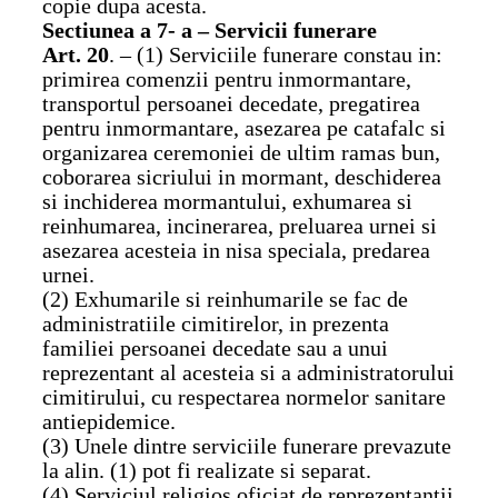
copie dupa acesta.
Sectiunea a 7- a – Servicii funerare
Art. 20
. – (1) Serviciile funerare constau in:
primirea comenzii pentru inmormantare,
transportul persoanei decedate, pregatirea
pentru inmormantare, asezarea pe catafalc si
organizarea ceremoniei de ultim ramas bun,
coborarea sicriului in mormant, deschiderea
si inchiderea mormantului, exhumarea si
reinhumarea, incinerarea, preluarea urnei si
asezarea acesteia in nisa speciala, predarea
urnei.
(2) Exhumarile si reinhumarile se fac de
administratiile cimitirelor, in prezenta
familiei persoanei decedate sau a unui
reprezentant al acesteia si a administratorului
cimitirului, cu respectarea normelor sanitare
antiepidemice.
(3) Unele dintre serviciile funerare prevazute
la alin. (1) pot fi realizate si separat.
(4) Serviciul religios oficiat de reprezentantii