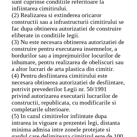
sunt cuprinse conditiile referitoare la
infiintarea cimitirului.
(2) Realizarea si extinderea oricaror
constructii sau a infrastructurii cimitirului se
fac dupa obtinerea autorizatiei de construire
eliberate in conditiile legii.
(3) Nu este necesara obtinerea autorizatiei de
construire pentru executarea insemnelor, a
bordurilor sau a imprejmuirilor locurilor de
inhumare, pentru realizarea de obeliscuri sau
a altor lucrari de arta plastica din cimitir.
(4) Pentru desfiintarea cimitirului este
necesara obtinerea autorizatiei de desfiintare,
potrivit prevederilor Legii nr. 50/1991
privind autorizarea executarii lucrarilor de
constructii, republicata, cu modificarile si
completarile ulterioare.
(5) In cazul cimitirelor infiintate dupa
intrarea in vigoare a prezentei legi, distanta
minima admisa intre zonele protejate si
gardul care delimiteaza cimitirul este de 100