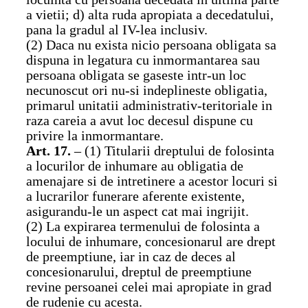
a vietii; d) alta ruda apropiata a decedatului,
pana la gradul al IV-lea inclusiv.
(2) Daca nu exista nicio persoana obligata sa
dispuna in legatura cu inmormantarea sau
persoana obligata se gaseste intr-un loc
necunoscut ori nu-si indeplineste obligatia,
primarul unitatii administrativ-teritoriale in
raza careia a avut loc decesul dispune cu
privire la inmormantare.
Art. 17.
– (1) Titularii dreptului de folosinta
a locurilor de inhumare au obligatia de
amenajare si de intretinere a acestor locuri si
a lucrarilor funerare aferente existente,
asigurandu-le un aspect cat mai ingrijit.
(2) La expirarea termenului de folosinta a
locului de inhumare, concesionarul are drept
de preemptiune, iar in caz de deces al
concesionarului, dreptul de preemptiune
revine persoanei celei mai apropiate in grad
de rudenie cu acesta.