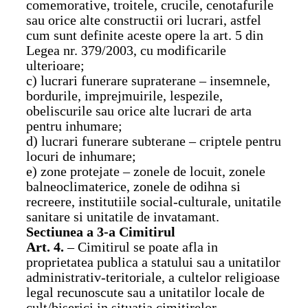
comemorative, troitele, crucile, cenotafurile
sau orice alte constructii ori lucrari, astfel
cum sunt definite aceste opere la art. 5 din
Legea nr. 379/2003, cu modificarile
ulterioare;
c) lucrari funerare supraterane – insemnele,
bordurile, imprejmuirile, lespezile,
obeliscurile sau orice alte lucrari de arta
pentru inhumare;
d) lucrari funerare subterane – criptele pentru
locuri de inhumare;
e) zone protejate – zonele de locuit, zonele
balneoclimaterice, zonele de odihna si
recreere, institutiile social-culturale, unitatile
sanitare si unitatile de invatamant.
Sectiunea a 3-a
Cimitirul
Art. 4.
– Cimitirul se poate afla in
proprietatea publica a statului sau a unitatilor
administrativ-teritoriale, a cultelor religioase
legal recunoscute sau a unitatilor locale de
cult/biserici in situatia cimitirelor