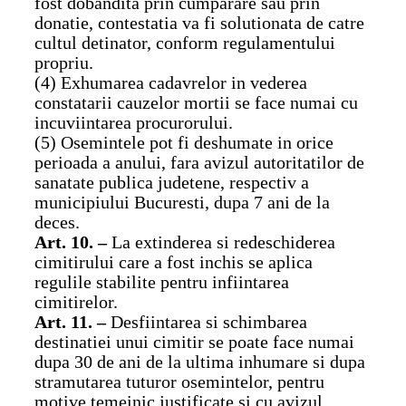
fost dobandita prin cumparare sau prin
donatie, contestatia va fi solutionata de catre
cultul detinator, conform regulamentului
propriu.
(4) Exhumarea cadavrelor in vederea
constatarii cauzelor mortii se face numai cu
incuviintarea procurorului.
(5) Osemintele pot fi deshumate in orice
perioada a anului, fara avizul autoritatilor de
sanatate publica judetene, respectiv a
municipiului Bucuresti, dupa 7 ani de la
deces.
Art. 10. –
La extinderea si redeschiderea
cimitirului care a fost inchis se aplica
regulile stabilite pentru infiintarea
cimitirelor.
Art. 11. –
Desfiintarea si schimbarea
destinatiei unui cimitir se poate face numai
dupa 30 de ani de la ultima inhumare si dupa
stramutarea tuturor osemintelor, pentru
motive temeinic justificate si cu avizul