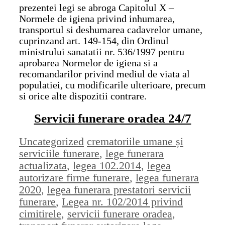
prezentei legi se abroga Capitolul X –
Normele de igiena privind inhumarea,
transportul si deshumarea cadavrelor umane,
cuprinzand art. 149-154, din Ordinul
ministrului sanatatii nr. 536/1997 pentru
aprobarea Normelor de igiena si a
recomandarilor privind mediul de viata al
populatiei, cu modificarile ulterioare, precum
si orice alte dispozitii contrare.
Servicii funerare oradea 24/7
Categorii
Etichete
Uncategorized
crematoriile umane și
serviciile funerare
,
lege funerara
actualizata
,
legea 102.2014
,
legea
autorizare firme funerare
,
legea funerara
2020
,
legea funerara prestatori servicii
funerare
,
Legea nr. 102/2014 privind
cimitirele
,
servicii funerare oradea
,