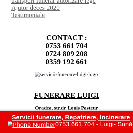
transport funerar autorizare lege
Ajutor deces 2020
Testimoniale
CONTACT
:
0753 661 704
0724 809 208
0359 192 661
FUNERARE LUIGI
Oradea, str.dr. Louis Pasteur
Nr. 121 (langa Spitalul Judetean),
Servicii funerare, Repatriere, Incinerare
PROGRAM NON-STOP !
0753.661.704 - Luigi- Sun