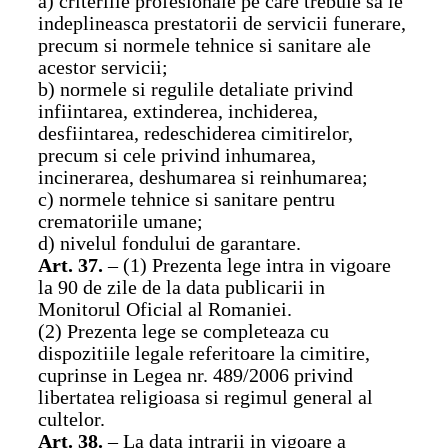
a) criteriile profesionale pe care trebuie sa le
indeplineasca prestatorii de servicii funerare,
precum si normele tehnice si sanitare ale
acestor servicii;
b) normele si regulile detaliate privind
infiintarea, extinderea, inchiderea,
desfiintarea, redeschiderea cimitirelor,
precum si cele privind inhumarea,
incinerarea, deshumarea si reinhumarea;
c) normele tehnice si sanitare pentru
crematoriile umane;
d) nivelul fondului de garantare.
Art. 37.
– (1) Prezenta lege intra in vigoare
la 90 de zile de la data publicarii in
Monitorul Oficial al Romaniei.
(2) Prezenta lege se completeaza cu
dispozitiile legale referitoare la cimitire,
cuprinse in Legea nr. 489/2006 privind
libertatea religioasa si regimul general al
cultelor.
Art. 38.
– La data intrarii in vigoare a