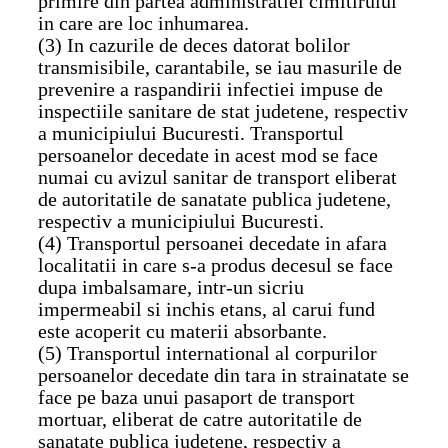
primire din partea administratiei cimitirului
in care are loc inhumarea.
(3) In cazurile de deces datorat bolilor
transmisibile, carantabile, se iau masurile de
prevenire a raspandirii infectiei impuse de
inspectiile sanitare de stat judetene, respectiv
a municipiului Bucuresti. Transportul
persoanelor decedate in acest mod se face
numai cu avizul sanitar de transport eliberat
de autoritatile de sanatate publica judetene,
respectiv a municipiului Bucuresti.
(4) Transportul persoanei decedate in afara
localitatii in care s-a produs decesul se face
dupa imbalsamare, intr-un sicriu
impermeabil si inchis etans, al carui fund
este acoperit cu materii absorbante.
(5) Transportul international al corpurilor
persoanelor decedate din tara in strainatate se
face pe baza unui pasaport de transport
mortuar, eliberat de catre autoritatile de
sanatate publica judetene, respectiv a