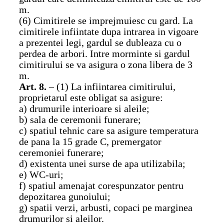
m.
(6) Cimitirele se imprejmuiesc cu gard. La
cimitirele infiintate dupa intrarea in vigoare
a prezentei legi, gardul se dubleaza cu o
perdea de arbori. Intre morminte si gardul
cimitirului se va asigura o zona libera de 3
m.
Art. 8.
– (1) La infiintarea cimitirului,
proprietarul este obligat sa asigure:
a) drumurile interioare si aleile;
b) sala de ceremonii funerare;
c) spatiul tehnic care sa asigure temperatura
de pana la 15 grade C, premergator
ceremoniei funerare;
d) existenta unei surse de apa utilizabila;
e) WC-uri;
f) spatiul amenajat corespunzator pentru
depozitarea gunoiului;
g) spatii verzi, arbusti, copaci pe marginea
drumurilor si aleilor.