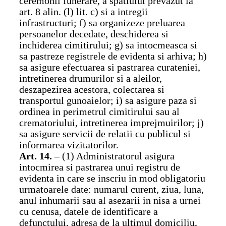
ceremonii funerare, a spatiului prevazut la
art. 8 alin. (l) lit. c) si a intregii
infrastructuri; f) sa organizeze preluarea
persoanelor decedate, deschiderea si
inchiderea cimitirului; g) sa intocmeasca si
sa pastreze registrele de evidenta si arhiva; h)
sa asigure efectuarea si pastrarea curateniei,
intretinerea drumurilor si a aleilor,
deszapezirea acestora, colectarea si
transportul gunoaielor; i) sa asigure paza si
ordinea in perimetrul cimitirului sau al
crematoriului, intretinerea imprejmuirilor; j)
sa asigure servicii de relatii cu publicul si
informarea vizitatorilor.
Art. 14.
– (1) Administratorul asigura
intocmirea si pastrarea unui registru de
evidenta in care se inscriu in mod obligatoriu
urmatoarele date: numarul curent, ziua, luna,
anul inhumarii sau al asezarii in nisa a urnei
cu cenusa, datele de identificare a
defunctului, adresa de la ultimul domiciliu,