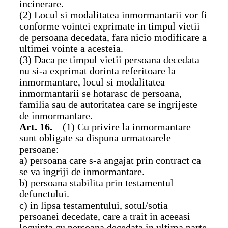
incinerare.
(2) Locul si modalitatea inmormantarii vor fi
conforme vointei exprimate in timpul vietii
de persoana decedata, fara nicio modificare a
ultimei vointe a acesteia.
(3) Daca pe timpul vietii persoana decedata
nu si-a exprimat dorinta referitoare la
inmormantare, locul si modalitatea
inmormantarii se hotarasc de persoana,
familia sau de autoritatea care se ingrijeste
de inmormantare.
Art. 16.
– (1) Cu privire la inmormantare
sunt obligate sa dispuna urmatoarele
persoane:
a) persoana care s-a angajat prin contract ca
se va ingriji de inmormantare.
b) persoana stabilita prin testamentul
defunctului.
c) in lipsa testamentului, sotul/sotia
persoanei decedate, care a trait in aceeasi
locuinta cu persoana decedata in ultima parte