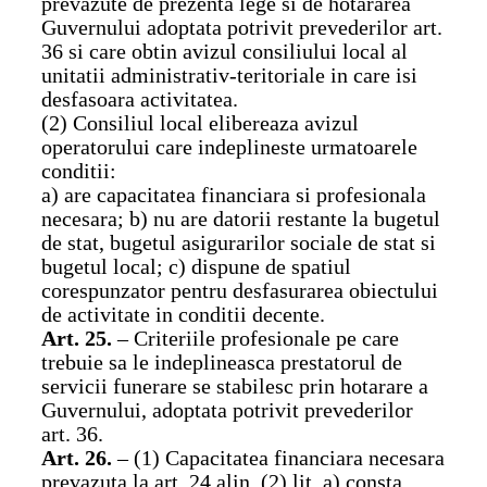
prevazute de prezenta lege si de hotararea
Guvernului adoptata potrivit prevederilor art.
36 si care obtin avizul consiliului local al
unitatii administrativ-teritoriale in care isi
desfasoara activitatea.
(2) Consiliul local elibereaza avizul
operatorului care indeplineste urmatoarele
conditii:
a) are capacitatea financiara si profesionala
necesara; b) nu are datorii restante la bugetul
de stat, bugetul asigurarilor sociale de stat si
bugetul local; c) dispune de spatiul
corespunzator pentru desfasurarea obiectului
de activitate in conditii decente.
Art. 25.
– Criteriile profesionale pe care
trebuie sa le indeplineasca prestatorul de
servicii funerare se stabilesc prin hotarare a
Guvernului, adoptata potrivit prevederilor
art. 36.
Art. 26.
– (1) Capacitatea financiara necesara
prevazuta la art. 24 alin. (2) lit. a) consta