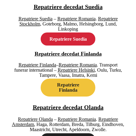
Repatriere decedat Suedia
Repatriere Suedia
–
Repatriere Romania
.
Repatriere
Stockholm
, Goteborg, Malmo, Helsingborg, Lund,
Linkoping
Repatriere Suedia
Repatriere decedat Finlanda
Repatriere Finlanda
–
Repatriere Romania
. Transport
funerar international –
Repatriere Helsinki
, Oulu, Turku,
Tampere, Vaasa, Imatra, Kemi
Repatriere
Finlanda
Repatriere decedat Olanda
Repatriere Olanda
–
Repatriere Romania
.
Repatriere
Amsterdam
, Haga, Rotterdam, Breda, Tilburg, Eindhoven,
Maastricht, Utrecht, Apeldoorn, Zwolle.