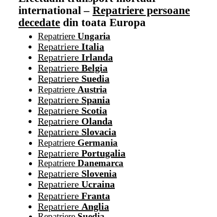
international –
Repatriere persoane
decedate
din toata Europa
Repatriere
Ungaria
Repatriere
Italia
Repatriere
Irlanda
Repatriere
Belgia
Repatriere
Suedia
Repatriere
Austria
Repatriere
Spania
Repatriere
Scotia
Repatriere
Olanda
Repatriere
Slovacia
Repatriere
Germania
Repatriere
Portugalia
Repatriere
Danemarca
Repatriere
Slovenia
Repatriere
Ucraina
Repatriere
Franta
Repatriere
Anglia
Repatriere
Suedia