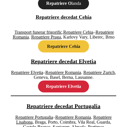
Repatriere O
landa
Repatriere decedat Cehia
Transport funerar frigorific
.
Repatriere Cehia
–
Repatriere
Romania
.
Repatriere Praga
, Karlovy Vary, Liberec, Brno
Repatriere Cehia
Repatriere decedat Elvetia
Repatriere Elvetia
–
Repatriere Romania
.
Repatriere Zurich
,
Geneva, Basel, Berna, Lausanne.
Repatriere Elvetia
Repatriere decedat Portugalia
Repatriere Portugalia
–
Repatriere Romania
.
Repatriere
Lisabona
, Braga, Porto, Coimbra, Vila Real, Guarda,
Castelo Branco, Santarem, Almada, Portimao