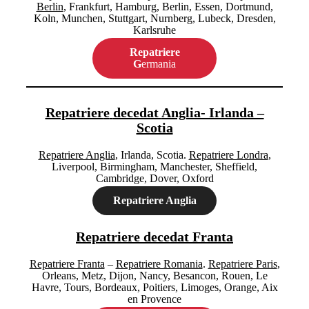
Berlin
, Frankfurt, Hamburg, Berlin, Essen, Dortmund,
Koln, Munchen, Stuttgart, Nurnberg, Lubeck, Dresden,
Karlsruhe
Repatriere
G
ermania
Repatrier
e
decedat
Anglia- Irlanda –
Scotia
Repatriere Anglia
, Irlanda, Scotia.
Repatriere Londra
,
Liverpool, Birmingham, Manchester, Sheffield,
Cambridge, Dover, Oxford
Repatriere Anglia
Repatriere decedat Franta
Repatriere Franta
–
Repatriere Romania
.
Repatriere Paris
,
Orleans, Metz, Dijon, Nancy, Besancon, Rouen, Le
Havre, Tours, Bordeaux, Poitiers, Limoges, Orange, Aix
en Provence