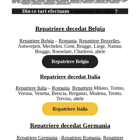
decedat Anglia
–
Repatriere Irlanda
–
Repatriere decedat Irlanda
–
Repatriere Scotia
–
Repatriere decedat Scotia
–
Repatriere Suedia
–
Repatriere decedat Suedia
–
Repatriere Olanda
–
Repatriere decedat Olanda
–
Repatriere
Ungaria
–
Repatriere decedat Ungaria
–
Repatriere Cehia
–
Repatriere decedat Cehia
–
Repatriere Austria
–
Repatriere decedat Austria
–
Repatriere Slovenia
–
Repatriere decedat Slovenia
–
Repatriere Slovacia
– Repatriere
decedat Slovacia –
Repatriere UK
–
Repatriere decedat UK
–
Repatriere Romania
–
Repatriere decedat Romania
Din ce tari efectuam
repatriere decedati
?
Repatriere decedat Belgia
Repatriere Belgia
–
Romania
.
Repatriere Bruxelles
,
Antwerpen, Mechelen, Gent, Brugge, Liege, Namur,
Brugge, Roeselare, Charleroi, altele
Repatriere Belgia
Repatriere decedat Italia
Repatriere Italia
–
Romania
.
Repatriere
Milano, Torino,
Verona, Venetia, Brescia, Bergamo, Modena, Trento,
Treviso, altele
Repatriere Italia
Repatriere decedat Germania
Repatriere Germania
–
Repatriere Romania
.
Repatriere