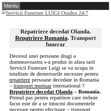
Sari
Meniu
la
conținut
Repatriere decedat Olanda.
Repatriere Romania
.
Transport
funerar
Decesul unei persoane dragi a
dumneavoastra s-a produs in afara tarii
Servicii Funerare Luigi se va ocupa in
totalitate de demersurile necesare pentru
repatriere
persoane decedate in Romania
–
transport mortuar
international ?
Repatriere decedat Olanda
– Romania.
Primul pas pentru repatriere care trebuie
facut este de a se intocmi documentele
necesare pentru efectuare – transport