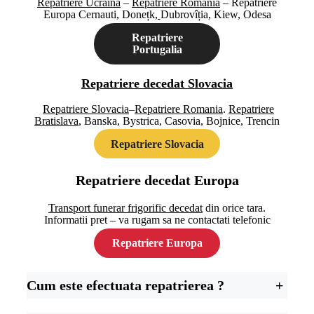
Repatriere Ucraina
–
Repatriere Romania
– Repatriere
Europa Cernauti, Donețk
,
Dubrovîția, Kiew, Odesa
Repatriere
Portugalia
Repatriere decedat Slovacia
Repatriere Slovacia
–
Repatriere Romania
.
Repatriere
Bratislava
, Banska, Bystrica, Casovia, Bojnice, Trencin
Repatriere Slovacia
Repatriere decedat Europa
Transport funerar frigorific decedat
din orice tara.
Informatii pret – va rugam sa ne contactati telefonic
Repatriere Europa
Cum este efectuata repatrierea ?
+