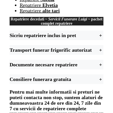
Repatriere
Elvetia
Repatriere
alte tari
Repatriere decedati ~
Servicii Funerare Luigi
~
pachet
complet repatriere
Sicriu repatriere inclus in pret
+
Transport funerar frigorific autorizat
+
Documente necesare repatriere
+
Consiliere funerara gratuita
+
Pentru mai multe informatii si preturi ne
puteti contacta non stop, suntem alaturi de
dumneavoastra 24 de ore din 24, 7 zile din
7 cu servicii de repatriere complete
Repatriere Belgia
–
Repatriere decedat Belgia
–
Repatriere Italia
–
Repatriere decedat Italia
–
Repatriere Franta
–
Repatriere decedat Franta
–
Repatriere Germania
–
Repatriere decedat Germania
–
Repatriere Anglia
–
Repatriere