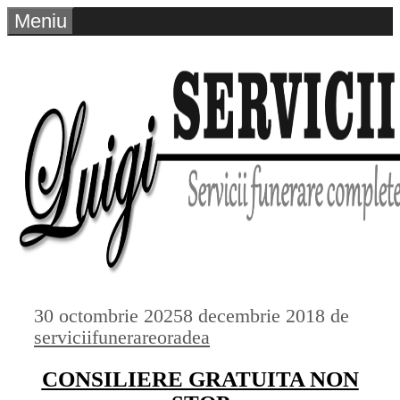
Sari
Meniu
la
conținut
30 octombrie 2025
8 decembrie 2018
de
serviciifunerareoradea
CONSILIERE GRATUITA NON