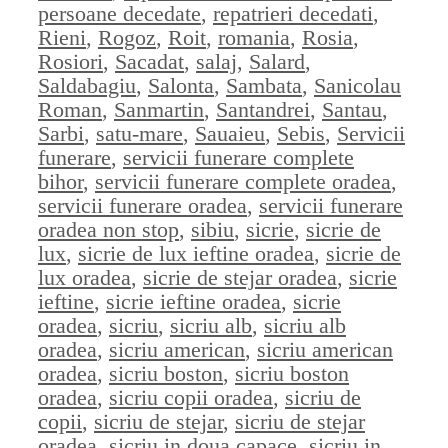
persoane decedate
,
repatrieri decedati
,
Rieni
,
Rogoz
,
Roit
,
romania
,
Rosia
,
Rosiori
,
Sacadat
,
salaj
,
Salard
,
Saldabagiu
,
Salonta
,
Sambata
,
Sanicolau
Roman
,
Sanmartin
,
Santandrei
,
Santau
,
Sarbi
,
satu-mare
,
Sauaieu
,
Sebis
,
Servicii
funerare
,
servicii funerare complete
bihor
,
servicii funerare complete oradea
,
servicii funerare oradea
,
servicii funerare
oradea non stop
,
sibiu
,
sicrie
,
sicrie de
lux
,
sicrie de lux ieftine oradea
,
sicrie de
lux oradea
,
sicrie de stejar oradea
,
sicrie
ieftine
,
sicrie ieftine oradea
,
sicrie
oradea
,
sicriu
,
sicriu alb
,
sicriu alb
oradea
,
sicriu american
,
sicriu american
oradea
,
sicriu boston
,
sicriu boston
oradea
,
sicriu copii oradea
,
sicriu de
copii
,
sicriu de stejar
,
sicriu de stejar
oradea
,
sicriu in doua capace
,
sicriu in