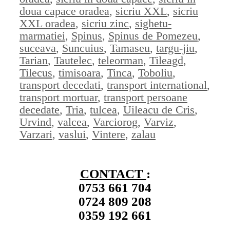
doua capace oradea
,
sicriu XXL
,
sicriu
XXL oradea
,
sicriu zinc
,
sighetu-
marmatiei
,
Spinus
,
Spinus de Pomezeu
,
suceava
,
Suncuius
,
Tamaseu
,
targu-jiu
,
Tarian
,
Tautelec
,
teleorman
,
Tileagd
,
Tilecus
,
timisoara
,
Tinca
,
Toboliu
,
transport decedati
,
transport international
,
transport mortuar
,
transport persoane
decedate
,
Tria
,
tulcea
,
Uileacu de Cris
,
Urvind
,
valcea
,
Varciorog
,
Varviz
,
Varzari
,
vaslui
,
Vintere
,
zalau
CONTACT
:
0753 661 704
0724 809 208
0359 192 661