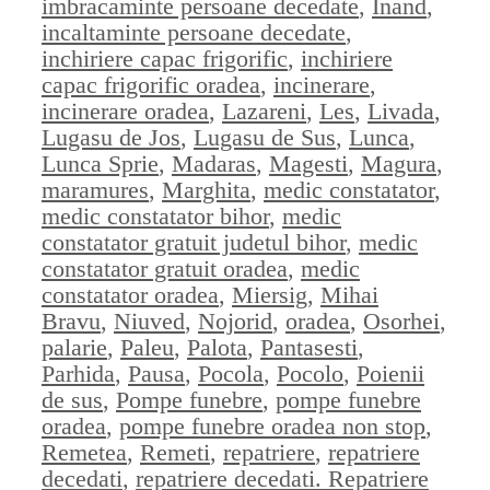
imbracaminte persoane decedate
,
Inand
,
incaltaminte persoane decedate
,
inchiriere capac frigorific
,
inchiriere
capac frigorific oradea
,
incinerare
,
incinerare oradea
,
Lazareni
,
Les
,
Livada
,
Lugasu de Jos
,
Lugasu de Sus
,
Lunca
,
Lunca Sprie
,
Madaras
,
Magesti
,
Magura
,
maramures
,
Marghita
,
medic constatator
,
medic constatator bihor
,
medic
constatator gratuit judetul bihor
,
medic
constatator gratuit oradea
,
medic
constatator oradea
,
Miersig
,
Mihai
Bravu
,
Niuved
,
Nojorid
,
oradea
,
Osorhei
,
palarie
,
Paleu
,
Palota
,
Pantasesti
,
Parhida
,
Pausa
,
Pocola
,
Pocolo
,
Poienii
de sus
,
Pompe funebre
,
pompe funebre
oradea
,
pompe funebre oradea non stop
,
Remetea
,
Remeti
,
repatriere
,
repatriere
decedati
,
repatriere decedati. Repatriere