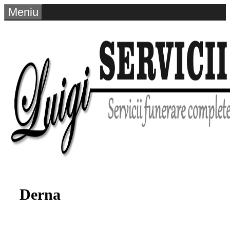
Sari
Meniu
la
conținut
Derna