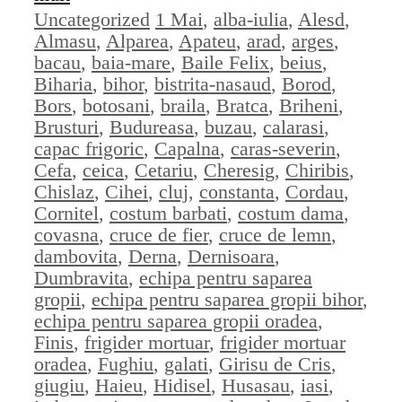
Categorii
Etichete
Uncategorized
1 Mai
,
alba-iulia
,
Alesd
,
Almasu
,
Alparea
,
Apateu
,
arad
,
arges
,
bacau
,
baia-mare
,
Baile Felix
,
beius
,
Biharia
,
bihor
,
bistrita-nasaud
,
Borod
,
Bors
,
botosani
,
braila
,
Bratca
,
Briheni
,
Brusturi
,
Budureasa
,
buzau
,
calarasi
,
capac frigoric
,
Capalna
,
caras-severin
,
Cefa
,
ceica
,
Cetariu
,
Cheresig
,
Chiribis
,
Chislaz
,
Cihei
,
cluj
,
constanta
,
Cordau
,
Cornitel
,
costum barbati
,
costum dama
,
covasna
,
cruce de fier
,
cruce de lemn
,
dambovita
,
Derna
,
Dernisoara
,
Dumbravita
,
echipa pentru saparea
gropii
,
echipa pentru saparea gropii bihor
,
echipa pentru saparea gropii oradea
,
Finis
,
frigider mortuar
,
frigider mortuar
oradea
,
Fughiu
,
galati
,
Girisu de Cris
,
giugiu
,
Haieu
,
Hidisel
,
Husasau
,
iasi
,