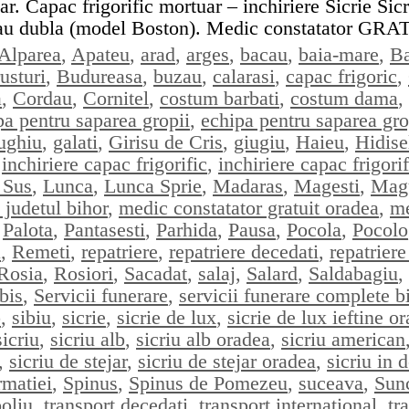
 Capac frigorific mortuar – inchiriere Sicrie Sicrie
a sau dubla (model Boston). Medic constatator G
Alparea
,
Apateu
,
arad
,
arges
,
bacau
,
baia-mare
,
Ba
usturi
,
Budureasa
,
buzau
,
calarasi
,
capac frigoric
,
a
,
Cordau
,
Cornitel
,
costum barbati
,
costum dama
,
pa pentru saparea gropii
,
echipa pentru saparea gro
ughiu
,
galati
,
Girisu de Cris
,
giugiu
,
Haieu
,
Hidise
,
inchiriere capac frigorific
,
inchiriere capac frigori
 Sus
,
Lunca
,
Lunca Sprie
,
Madaras
,
Magesti
,
Mag
 judetul bihor
,
medic constatator gratuit oradea
,
me
,
Palota
,
Pantasesti
,
Parhida
,
Pausa
,
Pocola
,
Pocolo
a
,
Remeti
,
repatriere
,
repatriere decedati
,
repatrier
Rosia
,
Rosiori
,
Sacadat
,
salaj
,
Salard
,
Saldabagiu
,
bis
,
Servicii funerare
,
servicii funerare complete b
p
,
sibiu
,
sicrie
,
sicrie de lux
,
sicrie de lux ieftine o
sicriu
,
sicriu alb
,
sicriu alb oradea
,
sicriu american
,
sicriu de stejar
,
sicriu de stejar oradea
,
sicriu in 
rmatiei
,
Spinus
,
Spinus de Pomezeu
,
suceava
,
Sun
oliu
,
transport decedati
,
transport international
,
tr