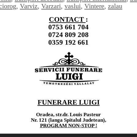
ciorog
,
Varviz
,
Varzari
,
vaslui
,
Vintere
,
zalau
CONTACT
:
0753 661 704
0724 809 208
0359 192 661
FUNERARE LUIGI
Oradea, str.dr. Louis Pasteur
Nr. 121 (langa Spitalul Judetean),
PROGRAM NON-STOP !