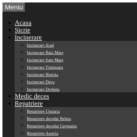
Sari
Meniu
la
conținut
Acasa
Sicrie
Incinerare
Incinerare Arad
Incinerare Baia Mare
Incinerare Satu Mare
Incinerare Timisoara
Incinerare Bistrita
Incinerare Deva
Incinerare Drobeta
Medic deces
Repatriere
Repatriere Ungaria
Repatriere decedat Belgia
Repatriere decedat Germania
Repatriere Austria