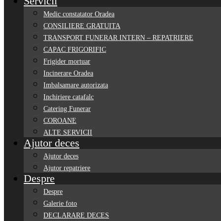
Servicii
Medic constatator Oradea
CONSILIERE GRATUITA
TRANSPORT FUNERAR INTERN – REPATRIERE
CAPAC FRIGORIFIC
Frigider mortuar
Incinerare Oradea
Imbalsamare autorizata
Inchiriere catafalc
Catering Funerar
COROANE
ALTE SERVICII
Ajutor deces
Ajutor deces
Ajutor repatriere
Despre
Despre
Galerie foto
DECLARARE DECES