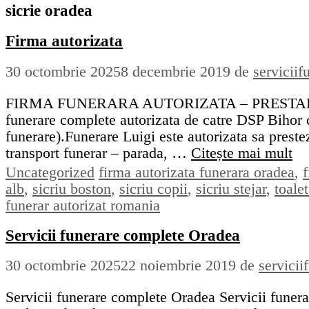
sicrie oradea
Firma autorizata
30 octombrie 2025
8 decembrie 2019
de
serviciif
FIRMA FUNERARA AUTORIZATA – PRESTARE SER
funerare complete autorizata de catre DSP Bihor c
funerare).Funerare Luigi este autorizata sa preste
transport funerar – parada, …
Citește mai mult
Categorii
Etichete
Uncategorized
firma autorizata funerara oradea
,
alb
,
sicriu boston
,
sicriu copii
,
sicriu stejar
,
toale
funerar autorizat romania
Servicii funerare complete Oradea
30 octombrie 2025
22 noiembrie 2019
de
servicii
Servicii funerare complete Oradea Servicii funera