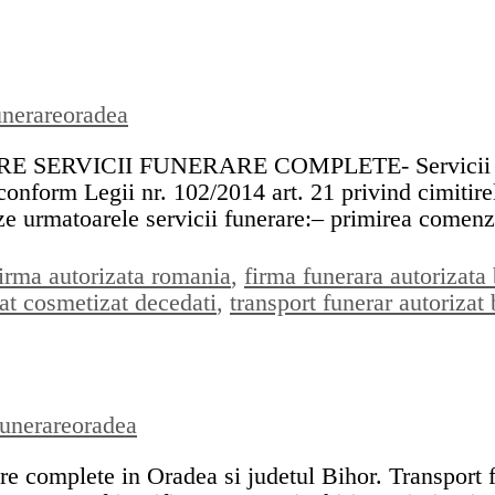
unerareoradea
VICII FUNERARE COMPLETE- Servicii Funerar
onform Legii nr. 102/2014 art. 21 privind cimitirel
ze urmatoarele servicii funerare:– primirea comenzi
firma autorizata romania
,
firma funerara autorizata 
tat cosmetizat decedati
,
transport funerar autorizat 
funerareoradea
re complete in Oradea si judetul Bihor. Transport f