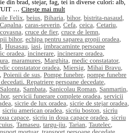
 din brad, stejar, fag, tei in diverse culori: alb,
RATUIT …
Citește mai mult
ile Felix
,
beius
,
Biharia
,
bihor
,
bistrita-nasaud
,
Capalna
,
caras-severin
,
Cefa
,
ceica
,
Cetariu
,
covasna
,
cruce de fier
,
cruce de lemn
,
pii bihor
,
echipa pentru saparea gropii oradea
,
l
,
Husasau
,
iasi
,
imbracaminte persoane
fic oradea
,
incinerare
,
incinerare oradea
,
ura
,
maramures
,
Marghita
,
medic constatator
,
dic constatator oradea
,
Miersig
,
Mihai Bravu
,
,
Poienii de sus
,
Pompe funebre
,
pompe funebre
e decedati. Repatriere persoane decedate
,
Salonta
,
Sambata
,
Sanicolau Roman
,
Sanmartin
,
ihor
,
servicii funerare complete oradea
,
servicii
radea
,
sicrie de lux oradea
,
sicrie de stejar oradea
,
,
sicriu american oradea
,
sicriu boston
,
sicriu
doua capace
,
sicriu in doua capace oradea
,
sicriu
cuius
,
Tamaseu
,
targu-jiu
,
Tarian
,
Tautelec
,
ansport mortuar
,
transport persoane decedate
,