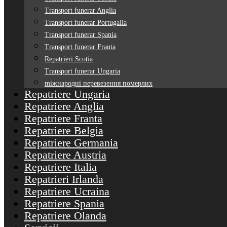
Transport funerar Anglia
Transport funerar Portugalia
Transport funerar Spania
Transport funerar Franta
Repatrieri Scotia
Transport funerar Ungaria
mіжнародні перевезення померлих
Repatriere Ungaria
Repatriere Anglia
Repatriere Franta
Repatriere Belgia
Repatriere Germania
Repatriere Austria
Repatriere Italia
Repatrieri Irlanda
Repatriere Ucraina
Repatriere Spania
Repatriere Olanda