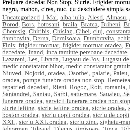
Preluare decedat Non Stop. Sicrie. Frigider mortuar.
negru, mahon, cires, nuc, cu deschidere simpl
Categorii
Etichete
Uncategorized
1 Mai
,
alba-iulia
,
Alesd
,
Almasu
,
Borod
,
Bors
,
botosani
,
braila
,
Bratca
,
Briheni
,
Br
Cheresig
,
Chiribis
,
Chislaz
,
Cihei
,
cluj
,
constant
dambovita
,
Derna
,
Dernisoara
,
Dumbravita
,
echi
Finis
,
frigider mortuar
,
frigider mortuar oradea
,
F
decedate
,
Inand
,
incaltaminte persoane decedate
Lazareni
,
Les
,
Livada
,
Lugasu de Jos
,
Lugasu de
medic constatator bihor
,
medic constatator gratuit
Niuved
,
Nojorid
,
oradea
,
Osorhei
,
palarie
,
Paleu
oradea
,
pompe funebre oradea non stop
,
Remete
repatrieri decedati
,
Rieni
,
Rogoz
,
Roit
,
romania
,
Santandrei
,
Santau
,
Sarbi
,
satu-mare
,
Sauaieu
,
Se
funerare oradea
,
servicii funerare oradea non sto
sicrie ieftine
,
sicrie ieftine oradea
,
sicrie oradea
,
boston oradea
,
sicriu copii oradea
,
sicriu de copii
XXL
,
sicriu XXL oradea
,
sicriu zinc
,
sighetu-ma
teleorman
,
Tileagd
,
Tilecus
,
timisoara
,
Tinca
,
Tob