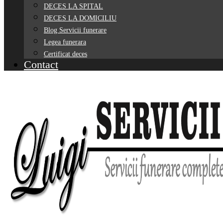
DECES LA SPITAL
DECES LA DOMICILIU
Blog Servicii funerare
Legea funerara
Certificat deces
Contact