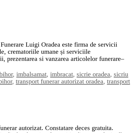
e Luigi Oradea este firma de servicii
e, crematoriile umane și serviciile
i, prezentarea si vanzarea articolelor funerare–
bihor
,
imbalsamat
,
imbracat
,
sicrie oradea
,
sicriu
bihor
,
transport funerar autorizat oradea
,
transport
unerar autorizat. Constatare deces gratuita.