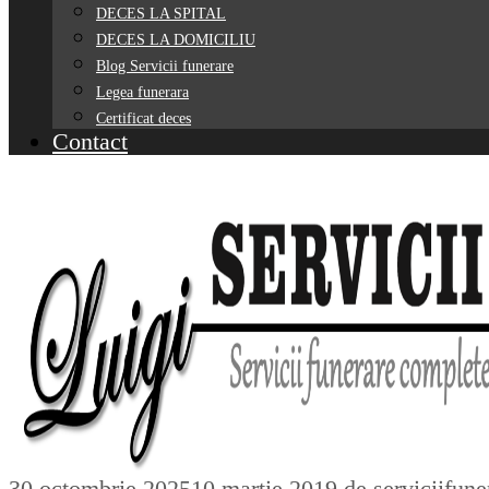
DECES LA SPITAL
DECES LA DOMICILIU
Blog Servicii funerare
Legea funerara
Certificat deces
Contact
30 octombrie 2025
10 martie 2019
de
serviciifun