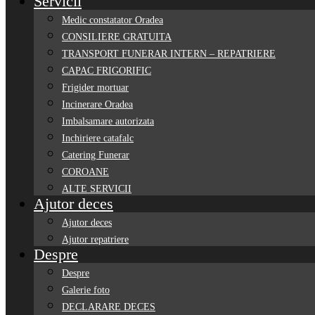
Servicii
Medic constatator Oradea
CONSILIERE GRATUITA
TRANSPORT FUNERAR INTERN – REPATRIERE
CAPAC FRIGORIFIC
Frigider mortuar
Incinerare Oradea
Imbalsamare autorizata
Inchiriere catafalc
Catering Funerar
COROANE
ALTE SERVICII
Ajutor deces
Ajutor deces
Ajutor repatriere
Despre
Despre
Galerie foto
DECLARARE DECES