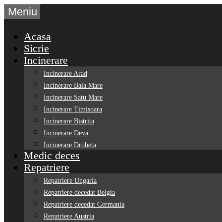
Sari
Meniu
la
conținut
Acasa
Sicrie
Incinerare
Incinerare Arad
Incinerare Baia Mare
Incinerare Satu Mare
Incinerare Timisoara
Incinerare Bistrita
Incinerare Deva
Incinerare Drobeta
Medic deces
Repatriere
Repatriere Ungaria
Repatriere decedat Belgia
Repatriere decedat Germania
Repatriere Austria