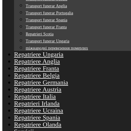
Transport funerar Anglia
Transport funerar Portugalia
Transport funerar Spania
Transport funerar Franta
Repatrieri Scotia
Transport funerar Ungaria
mіжнародні перевезення померлих
Repatriere Ungaria
Repatriere Anglia
Repatriere Franta
Repatriere Belgia
Repatriere Germania
Repatriere Austria
Repatriere Italia
Repatrieri Irlanda
Repatriere Ucraina
Repatriere Spania
Repatriere Olanda