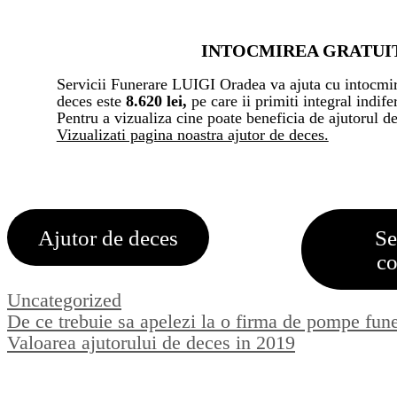
INTOCMIREA GRATUIT
Servicii Funerare LUIGI Oradea va ajuta cu intocmir
deces este
8.620 lei,
pe care ii primiti integral indif
Pentru a vizualiza cine poate beneficia de ajutorul d
Vizualizati pagina noastra ajutor de deces.
Ajutor de deces
Se
co
Categorii
Uncategorized
De ce trebuie sa apelezi la o firma de pompe fun
Valoarea ajutorului de deces in 2019